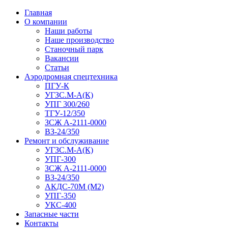
Главная
О компании
Наши работы
Наше производство
Станочный парк
Вакансии
Статьи
Аэродромная спецтехника
ПГУ-К
УГЗС.М-А(К)
УПГ 300/260
ТГУ-12/350
ЗСЖ А-2111-0000
ВЗ-24/350
Ремонт и обслуживание
УГЗС.М-А(К)
УПГ-300
ЗСЖ А-2111-0000
ВЗ-24/350
АКДС-70М (М2)
УПГ-350
УКС-400
Запасные части
Контакты