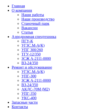
Главная
О компании
Наши работы
Наше производство
Станочный парк
Вакансии
Статьи
Аэродромная спецтехника
ПГУ-К
УГЗС.М-А(К)
УПГ 300/260
ТГУ-12/350
ЗСЖ А-2111-0000
ВЗ-24/350
Ремонт и обслуживание
УГЗС.М-А(К)
УПГ-300
ЗСЖ А-2111-0000
ВЗ-24/350
АКДС-70М (М2)
УПГ-350
УКС-400
Запасные части
Контакты