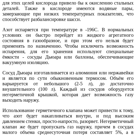
для этих целей кислорода привело бы к окислению стальных
деталей. Также в кислороде имеются водяные пары,
замерзающие при низких температурных показателях, что
способствует разбалансировке шасси.
Азот испаряется при температуре в -196С. В нормальных
условиях он быстро перейдет из жидкого агрегатного
состояния в газообразное, и при этом его нельзя будет
применять по назначению. Чтобы исключить возможность
испарения, для его хранения используют специальные
ёмкости - сосуды Дьюара или баллоны, обеспечивающие
вакуумную изоляцию.
Сосуд Дьюара изготавливается из алюминия или нержавейки
и является по сути обыкновенным термосом. Объём его
варьируется от небольшого (2-5 л), до достаточно
внушительного (100 л). Каждый из сосудов оборудуется
негерметичной крышкой, которая дает возможность газу
выходить наружу.
Использование герметичного клапана может привести к тому,
что азот будет накапливаться внутри, и под высоким
давлением стенки, просто-напросто, разорвет. Негерметичный
клапан же будет пропускать газ наружу, причем в сосудах
малого объема среднесуточная потеря составляет 5%, а в