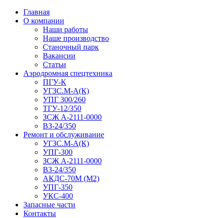
Главная
О компании
Наши работы
Наше производство
Станочный парк
Вакансии
Статьи
Аэродромная спецтехника
ПГУ-К
УГЗС.М-А(К)
УПГ 300/260
ТГУ-12/350
ЗСЖ А-2111-0000
ВЗ-24/350
Ремонт и обслуживание
УГЗС.М-А(К)
УПГ-300
ЗСЖ А-2111-0000
ВЗ-24/350
АКДС-70М (М2)
УПГ-350
УКС-400
Запасные части
Контакты