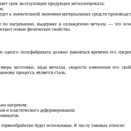
вает срок эксплуатации продукции металлопроката;
м;
едет к значительной экономии материальных средств производс
й по нагреванию, выдержке и охлаждению металла — это осн
ретают новые физические свойства.
 одного полуфабриката должно равняться времени его нагре
змера заготовки, вида металла, скорости изменения его сво
ному процессу, является сталь.
ьно нагревом;
ия и пластического деформирования;
имикатов.
 термообработки будет использован. К числу таковых относят: