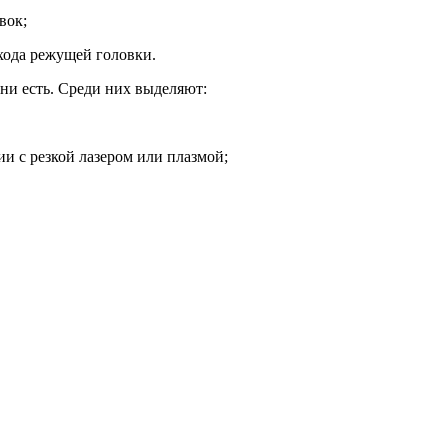
вок;
хода режущей головки.
они есть. Среди них выделяют:
ии с резкой лазером или плазмой;