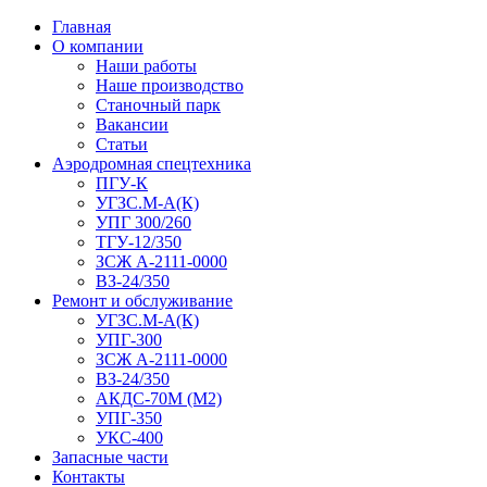
Главная
О компании
Наши работы
Наше производство
Станочный парк
Вакансии
Статьи
Аэродромная спецтехника
ПГУ-К
УГЗС.М-А(К)
УПГ 300/260
ТГУ-12/350
ЗСЖ А-2111-0000
ВЗ-24/350
Ремонт и обслуживание
УГЗС.М-А(К)
УПГ-300
ЗСЖ А-2111-0000
ВЗ-24/350
АКДС-70М (М2)
УПГ-350
УКС-400
Запасные части
Контакты