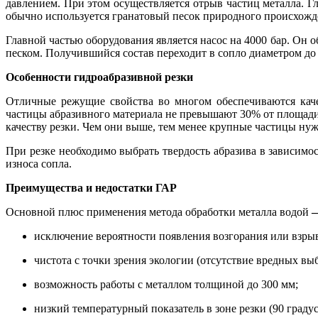
давлением. При этом осуществляется отрыв частиц металла. Гл
обычно используется гранатовый песок природного происхожде
Главной частью оборудования является насос на 4000 бар. Он о
песком. Получившийся состав переходит в сопло диаметром до 1
Особенности гидроабразивной резки
Отличные режущие свойства во многом обеспечиваются качес
частицы абразивного материала не превышают 30% от площади 
качеству резки. Чем они выше, тем менее крупные частицы ну
При резке необходимо выбрать твердость абразива в зависимос
износа сопла.
Преимущества и недостатки ГАР
Основной плюс применения метода обработки металла водой
исключение вероятности появления возгорания или взрыв
чистота с точки зрения экологии (отсутствие вредных вы
возможность работы с металлом толщиной до 300 мм;
низкий температурный показатель в зоне резки (90 граду