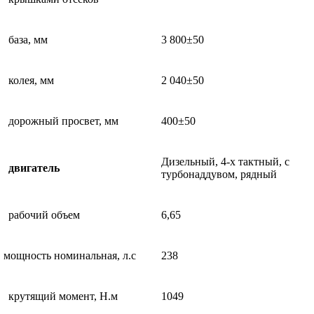
база, мм
3 800±50
колея, мм
2 040±50
дорожный просвет, мм
400±50
Дизельный, 4-х тактный, с
двигатель
турбонаддувом, рядный
рабочий объем
6,65
мощность номинальная, л.с
238
крутящий момент, Н.м
1049