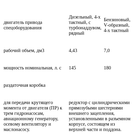
Дизельный, 4-х
Бензиновый,
двигатель привода
тактный, с
V-образный,
спецоборудования
турбонаддувом,
4-х тактный
рядный
рабочий объем, дм3
4,43
7,0
мощность номинальная, л. с
145
180
раздаточная коробка
для передачи крутящего
редуктор с цилиндрическими
момента от двигателя (ПР) к
прямозубыми шестернями
трем гидронасосам,
внешнего зацепления,
авиационному генератору,
установленными в разъемном
осевому вентилятору и
корпусе, состоящем из
маслонасосу.
верхней части и поддона.