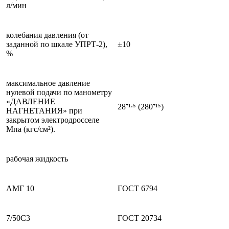
л/мин
колебания давления (от
заданной по шкале УПРТ-2),
±10
%
максимальное давление
нулевой подачи по манометру
«ДАВЛЕНИЕ
28⁺¹·⁵ (280⁺¹⁵)
НАГНЕТАНИЯ» при
закрытом электродросселе
Мпа (кгс/см²).
рабочая жидкость
АМГ 10
ГОСТ 6794
7/50С3
ГОСТ 20734