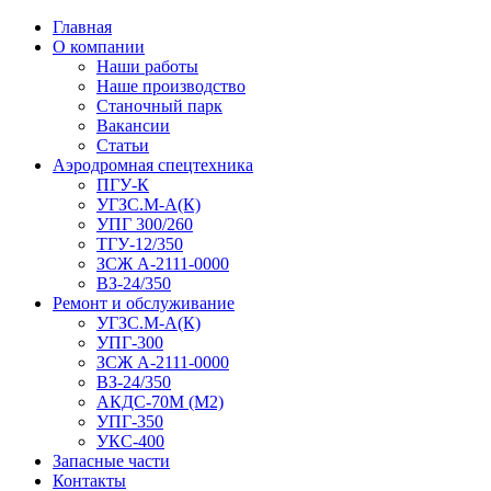
Главная
О компании
Наши работы
Наше производство
Станочный парк
Вакансии
Статьи
Аэродромная спецтехника
ПГУ-К
УГЗС.М-А(К)
УПГ 300/260
ТГУ-12/350
ЗСЖ А-2111-0000
ВЗ-24/350
Ремонт и обслуживание
УГЗС.М-А(К)
УПГ-300
ЗСЖ А-2111-0000
ВЗ-24/350
АКДС-70М (М2)
УПГ-350
УКС-400
Запасные части
Контакты