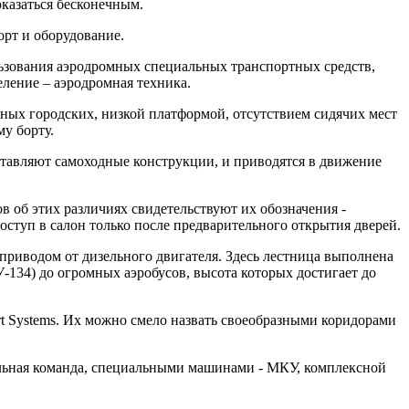
казаться бесконечным.
орт и оборудование.
ьзования аэродромных специальных транспортных средств,
еление – аэродромная техника.
ных городских, низкой платформой, отсутствием сидячих мест
у борту.
ставляют самоходные конструкции, и приводятся в движение
в об этих различиях свидетельствуют их обозначения -
оступ в салон только после предварительного открытия дверей.
приводом от дизельного двигателя. Здесь лестница выполнена
У-134) до огромных аэробусов, высота которых достигает до
 Systems. Их можно смело назвать своеобразными коридорами
иальная команда, специальными машинами - МКУ, комплексной