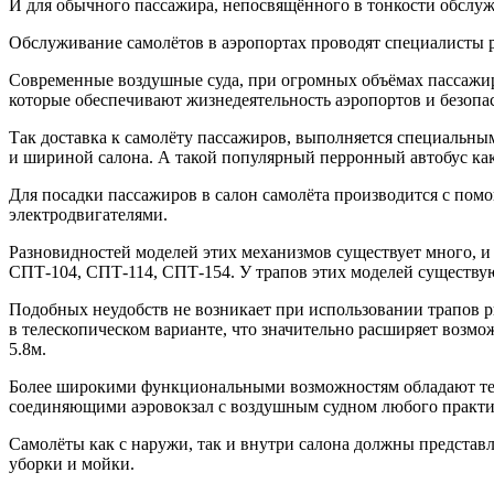
И для обычного пассажира, непосвящённого в тонкости обслуж
Обслуживание самолётов в аэропортах проводят специалисты р
Современные воздушные суда, при огромных объёмах пассажир
которые обеспечивают жизнедеятельность аэропортов и безопас
Так доставка к самолёту пассажиров, выполняется специальны
и шириной салона. А такой популярный перронный автобус как 
Для посадки пассажиров в салон самолёта производится с пом
электродвигателями.
Разновидностей моделей этих механизмов существует много, и 
СПТ-104, СПТ-114, СПТ-154. У трапов этих моделей существуют
Подобных неудобств не возникает при использовании трапов р
в телескопическом варианте, что значительно расширяет возмо
5.8м.
Более широкими функциональными возможностям обладают теле
соединяющими аэровокзал с воздушным судном любого практич
Самолёты как с наружи, так и внутри салона должны представ
уборки и мойки.