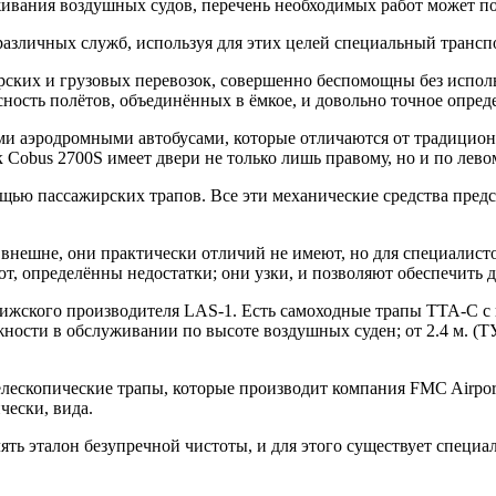
ивания воздушных судов, перечень необходимых работ может по
азличных служб, используя для этих целей специальный трансп
ских и грузовых перевозок, совершенно беспомощны без испол
ность полётов, объединённых в ёмкое, и довольно точное опред
ми аэродромными автобусами, которые отличаются от традицион
Cobus 2700S имеет двери не только лишь правому, но и по левом
ощью пассажирских трапов. Все эти механические средства пред
внешне, они практически отличий не имеют, но для специалисто
, определённы недостатки; они узки, и позволяют обеспечить д
ижского производителя LAS-1. Есть самоходные трапы ТТА-С с 
жности в обслуживании по высоте воздушных суден; от 2.4 м. (Т
скопические трапы, которые производит компания FMC Airport
ески, вида.
лять эталон безупречной чистоты, и для этого существует спец