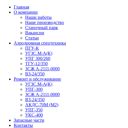
Главная
О компании
Наши работы
Наше производство
Станочный парк
Вакансии
Статьи
Аэродромная спецтехника
ПГУ-К
УГЗС.М-А(К)
УПГ 300/260
ТГУ-12/350
ЗСЖ А-2111-0000
ВЗ-24/350
Ремонт и обслуживание
УГЗС.М-А(К)
УПГ-300
ЗСЖ А-2111-0000
ВЗ-24/350
АКДС-70М (М2)
УПГ-350
УКС-400
Запасные части
Контакты